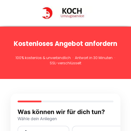
Kostenloses Angebot anfordern
100% kostenlos & unverbindlich · Antwort in 30 Minuten ·
SSL-verschlüsselt