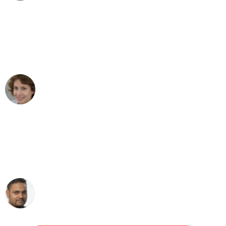
"Besser hätte ich mir den Umzug von
Dresden nach Wien nicht vorstellen
können - DANKE!"
Maria W
Umzug von Dresden nach Wien
"Mein Klavier kam in unter 24 Stunden
ohne einen Kratzer an - ein
erstklassiger Service!"
Ümit Y.
Klaviertransport in Dresden