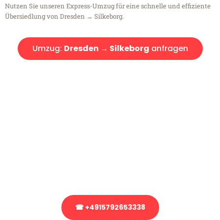
Nutzen Sie unseren Express-Umzug für eine schnelle und effiziente
Übersiedlung von Dresden → Silkeborg.
Umzug:
Dresden → Silkeborg
anfragen
Kostenlose Beratung!
Sie haben Fragen?
Sie haben Fragen zu Ihrem Transport oder benötigen eine Beratung
bezüglich Ihres Umzug?
Rufen Sie uns gerne an, unser Team aus Experten freut sich, Ihnen
kostenlos weiterzuhelfen!
☎ +4915792653338