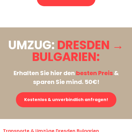
Stattdessen eine unverbindliche Anfrage senden
UMZUG:
DRESDEN →
BULGARIEN:
Erhalten Sie hier den
besten Preis
&
sparen Sie mind. 50€!
Kostenlos & unverbindlich anfragen!
Transporte & Umzüge Dresden Bulgarien