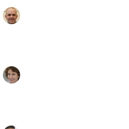
Frederik F.
Umzug in Dresden
"Besser hätte ich mir den Umzug von
Dresden nach Wien nicht vorstellen
können - DANKE!"
Maria W
Umzug von Dresden nach Wien
"Mein Klavier kam in unter 24 Stunden
ohne einen Kratzer an - ein
erstklassiger Service!"