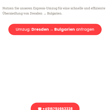
Nutzen Sie unseren Express-Umzug für eine schnelle und effiziente
Übersiedlung von Dresden → Bulgarien.
Umzug:
Dresden → Bulgarien
anfragen
Kostenlose Beratung!
Sie haben Fragen?
Sie haben Fragen zu Ihrem Transport oder benötigen eine Beratung
bezüglich Ihres Umzug?
Rufen Sie uns gerne an, unser Team aus Experten freut sich, Ihnen
kostenlos weiterzuhelfen!
☎ +4915792653338