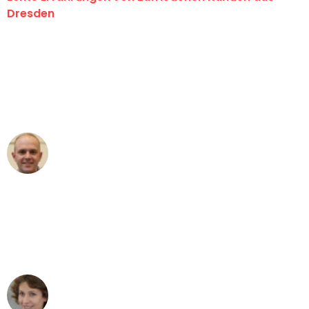
Dresden
"Erste Klasse! Ein großes Dankeschön
an das gesamte Team von Koch
Umzugsservice für ihren
außergewöhnlichen Service!"
Frederik F.
Umzug in Dresden
"Besser hätte ich mir den Umzug von
Dresden nach Wien nicht vorstellen
können - DANKE!"
Maria W
Umzug von Dresden nach Wien