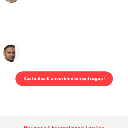
"Mein Klavier kam in unter 24 Stunden
ohne einen Kratzer an - ein
erstklassiger Service!"
Ümit Y.
Klaviertransport in Dresden
Kostenlos & unverbindlich anfragen!
Jetzt anfragen und der nächste glückliche Kunde werden. Alle
Umzugsanfragen sind zu
100% kostenlos & unverbindlich!
Nationale & Internationale Umzüge