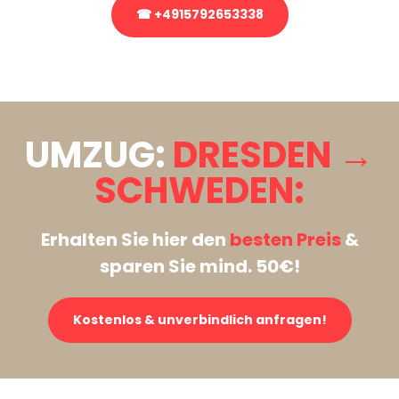
☎ +4915792653338
Stattdessen eine unverbindliche Anfrage senden
UMZUG:
DRESDEN →
SCHWEDEN:
Erhalten Sie hier den
besten Preis
&
sparen Sie mind. 50€!
Kostenlos & unverbindlich anfragen!