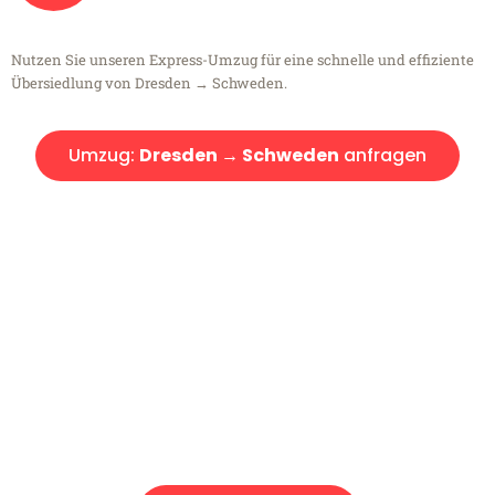
Nutzen Sie unseren Express-Umzug für eine schnelle und effiziente
Übersiedlung von Dresden → Schweden.
Umzug:
Dresden → Schweden
anfragen
Kostenlose Beratung!
Sie haben Fragen?
Sie haben Fragen zu Ihrem Transport oder benötigen eine Beratung
bezüglich Ihres Umzug?
Rufen Sie uns gerne an, unser Team aus Experten freut sich, Ihnen
kostenlos weiterzuhelfen!