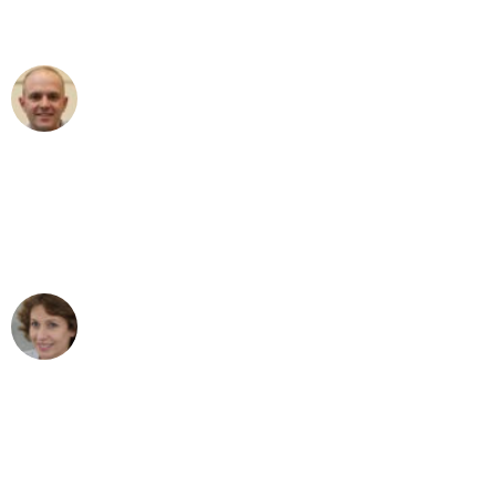
außergewöhnlichen Service!"
Frederik F.
Umzug in Dresden
"Besser hätte ich mir den Umzug von
Dresden nach Wien nicht vorstellen
können - DANKE!"
Maria W
Umzug von Dresden nach Wien
"Mein Klavier kam in unter 24 Stunden
ohne einen Kratzer an - ein
erstklassiger Service!"