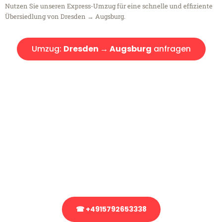
Nutzen Sie unseren Express-Umzug für eine schnelle und effiziente
Übersiedlung von Dresden → Augsburg.
Umzug:
Dresden → Augsburg
anfragen
Kostenlose Beratung!
Sie haben Fragen?
Sie haben Fragen zu Ihrem Transport oder benötigen eine Beratung
bezüglich Ihres Umzug?
Rufen Sie uns gerne an, unser Team aus Experten freut sich, Ihnen
kostenlos weiterzuhelfen!
☎ +4915792653338