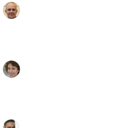
Frederik F.
Umzug in Dresden
"Besser hätte ich mir den Umzug von
Dresden nach Wien nicht vorstellen
können - DANKE!"
Maria W
Umzug von Dresden nach Wien
"Mein Klavier kam in unter 24 Stunden
ohne einen Kratzer an - ein
erstklassiger Service!"
Ümit Y.