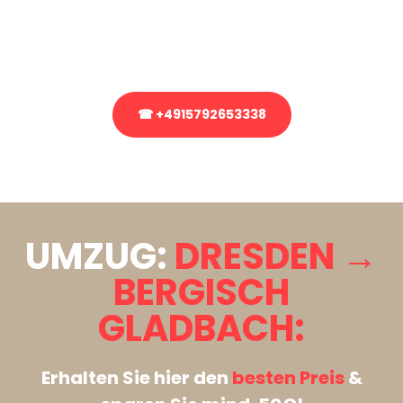
bezüglich Ihres Umzug?
Rufen Sie uns gerne an, unser Team aus Experten freut sich, Ihnen
kostenlos weiterzuhelfen!
☎ +4915792653338
Stattdessen eine unverbindliche Anfrage senden
UMZUG:
DRESDEN →
BERGISCH
GLADBACH:
Erhalten Sie hier den
besten Preis
&