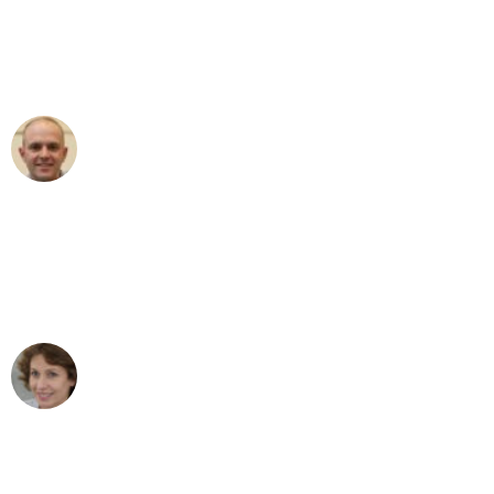
an das gesamte Team von Koch
Umzugsservice für ihren
außergewöhnlichen Service!"
Frederik F.
Umzug in Dresden
"Besser hätte ich mir den Umzug von
Dresden nach Wien nicht vorstellen
können - DANKE!"
Maria W
Umzug von Dresden nach Wien
"Mein Klavier kam in unter 24 Stunden