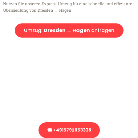
Nutzen Sie unseren Express-Umzug für eine schnelle und effiziente
Übersiedlung von Dresden → Hagen.
Umzug:
Dresden → Hagen
anfragen
Kostenlose Beratung!
Sie haben Fragen?
Sie haben Fragen zu Ihrem Transport oder benötigen eine Beratung
bezüglich Ihres Umzug?
Rufen Sie uns gerne an, unser Team aus Experten freut sich, Ihnen
kostenlos weiterzuhelfen!
☎ +4915792653338