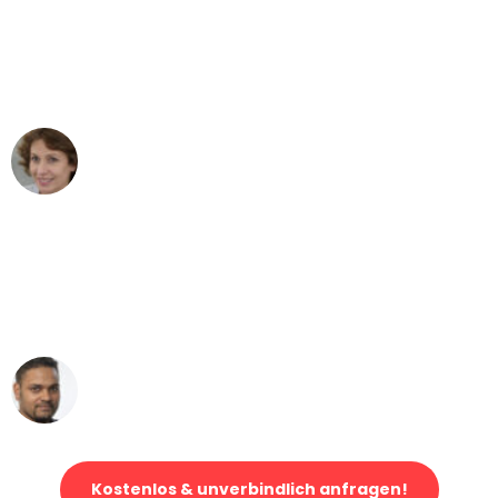
"Besser hätte ich mir den Umzug von
Dresden nach Wien nicht vorstellen
können - DANKE!"
Maria W
Umzug von Dresden nach Wien
"Mein Klavier kam in unter 24 Stunden
ohne einen Kratzer an - ein
erstklassiger Service!"
Ümit Y.
Klaviertransport in Dresden
Kostenlos & unverbindlich anfragen!