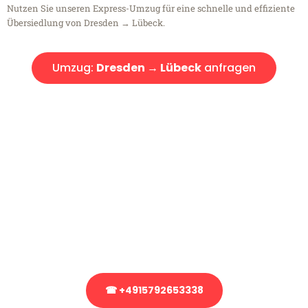
Nutzen Sie unseren Express-Umzug für eine schnelle und effiziente
Übersiedlung von Dresden → Lübeck.
Umzug:
Dresden → Lübeck
anfragen
Kostenlose Beratung!
Sie haben Fragen?
Sie haben Fragen zu Ihrem Transport oder benötigen eine Beratung
bezüglich Ihres Umzug?
Rufen Sie uns gerne an, unser Team aus Experten freut sich, Ihnen
kostenlos weiterzuhelfen!
☎ +4915792653338