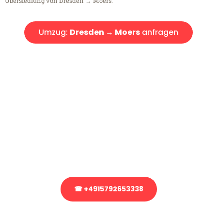
Übersiedlung von Dresden → Moers.
Umzug:
Dresden → Moers
anfragen
Kostenlose Beratung!
Sie haben Fragen?
Sie haben Fragen zu Ihrem Transport oder benötigen eine Beratung
bezüglich Ihres Umzug?
Rufen Sie uns gerne an, unser Team aus Experten freut sich, Ihnen
kostenlos weiterzuhelfen!
☎ +4915792653338
Stattdessen eine unverbindliche Anfrage senden