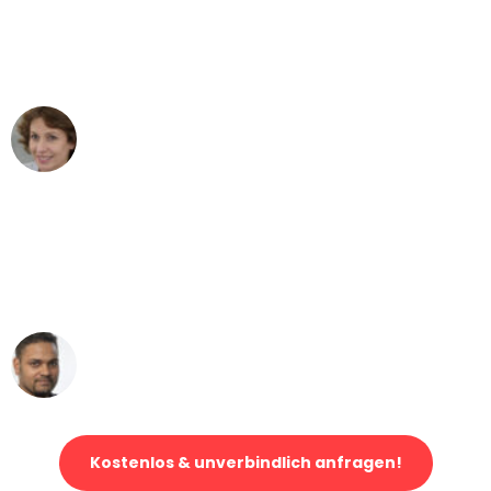
"Besser hätte ich mir den Umzug von
Dresden nach Wien nicht vorstellen
können - DANKE!"
Maria W
Umzug von Dresden nach Wien
"Mein Klavier kam in unter 24 Stunden
ohne einen Kratzer an - ein
erstklassiger Service!"
Ümit Y.
Klaviertransport in Dresden
Kostenlos & unverbindlich anfragen!