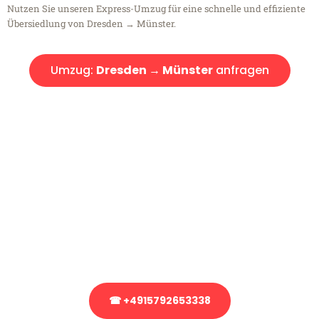
Nutzen Sie unseren Express-Umzug für eine schnelle und effiziente
Übersiedlung von Dresden → Münster.
Umzug:
Dresden → Münster
anfragen
Kostenlose Beratung!
Sie haben Fragen?
Sie haben Fragen zu Ihrem Transport oder benötigen eine Beratung
bezüglich Ihres Umzug?
Rufen Sie uns gerne an, unser Team aus Experten freut sich, Ihnen
kostenlos weiterzuhelfen!
☎ +4915792653338