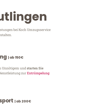
utlingen
eistungen bei Koch Umzugsservice
stalten.
ung
| ab 150€
von Unnötigem und
starten Sie
Dienstleistung zur
Entrümpelung
nsport
| ab 200€