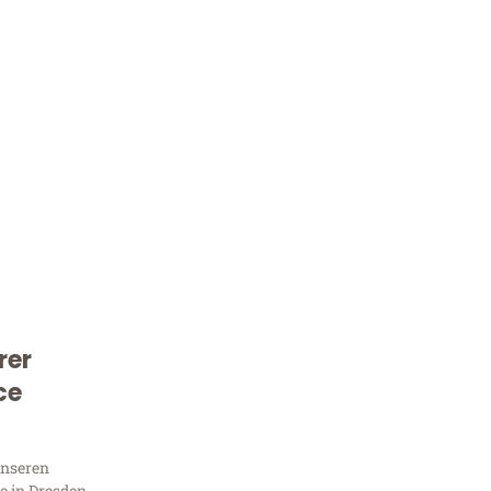
rer
Kostenlose Beratung!
ce
Sie 
unseren
 in Dresden,