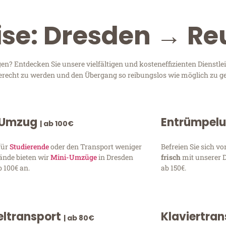
ise: Dresden → Re
n? Entdecken Sie unsere vielfältigen und kosteneffizienten Dienstl
 gerecht zu werden und den Übergang so reibungslos wie möglich zu ge
 Umzug
Entrümpel
| ab 100€
für
Studierende
oder den Transport weniger
Befreien Sie sich 
ände bieten wir
Mini-Umzüge
in Dresden
frisch
mit unserer 
 100€ an.
ab 150€.
ltransport
Klaviertra
| ab 80€