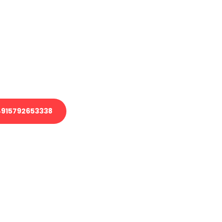
en?
 Transport oder benötigen eine
 Umzug?
ser Team aus Experten freut sich,
elfen!
915792653338
nverbindliche Anfrage senden