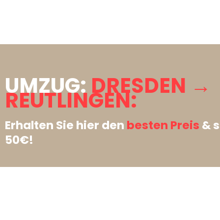
UMZUG:
DRESDEN →
REUTLINGEN:
Erhalten Sie hier den
besten Preis
& s
50€!