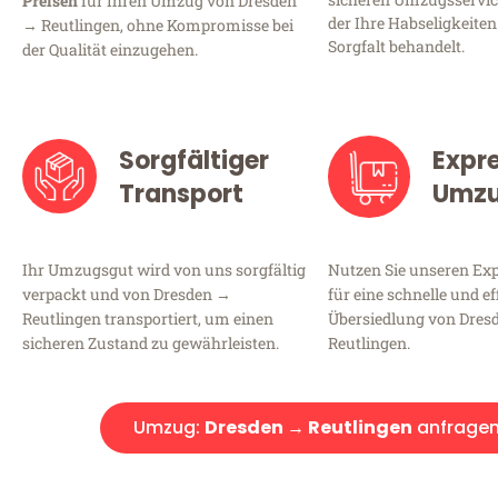
Preisen
für Ihren Umzug von Dresden
der Ihre Habseligkeiten
→ Reutlingen, ohne Kompromisse bei
Sorgfalt behandelt.
der Qualität einzugehen.
Sorgfältiger
Expr
Transport
Umz
Ihr Umzugsgut wird von uns sorgfältig
Nutzen Sie unseren E
verpackt und von Dresden →
für eine schnelle und ef
Reutlingen transportiert, um einen
Übersiedlung von Dres
sicheren Zustand zu gewährleisten.
Reutlingen.
Umzug:
Dresden → Reutlingen
anfrage