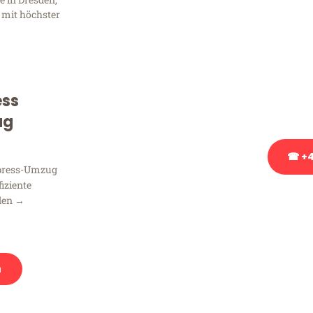
Frag
 mit höchster
Sie haben Fragen zu Ihrem
Beratung bezüglich Ihres
Rufen Sie uns gerne an, un
ess
Ihnen kostenlos weiterzuh
ug
☎ +4
xpress-Umzug
fiziente
Stattdessen eine u
den →
n