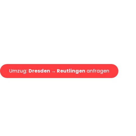
Günstiger Umzug Dresden Reut
Express-Abwicklung in unter 2
Über 15 Jahre Erfahrung mit 
Angebot erhalten in unter 30 
Umzug:
Dresden → Reutlingen
anfragen
Alle Umzugsanfragen sind zu 100% kostenlos & unverbind