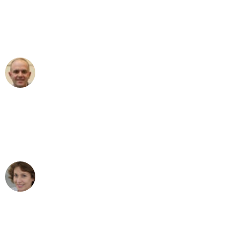
an das gesamte Team von Koch
Umzugsservice für ihren
außergewöhnlichen Service!"
Frederik F.
Umzug in Dresden
"Besser hätte ich mir den Umzug von
Dresden nach Wien nicht vorstellen
können - DANKE!"
Maria W
Umzug von Dresden nach Wien
"Mein Klavier kam in unter 24 Stunden