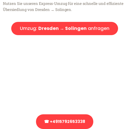
Nutzen Sie unseren Express-Umzug für eine schnelle und effiziente
Übersiedlung von Dresden → Solingen.
Umzug:
Dresden → Solingen
anfragen
Kostenlose Beratung!
Sie haben Fragen?
Sie haben Fragen zu Ihrem Transport oder benötigen eine Beratung
bezüglich Ihres Umzug?
Rufen Sie uns gerne an, unser Team aus Experten freut sich, Ihnen
kostenlos weiterzuhelfen!
☎ +4915792653338