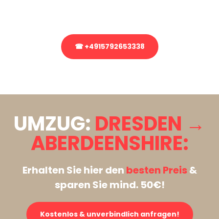
Rufen Sie uns gerne an, unser Team aus Experten freut sich, Ihnen
kostenlos weiterzuhelfen!
☎ +4915792653338
Stattdessen eine unverbindliche Anfrage senden
UMZUG:
DRESDEN →
ABERDEENSHIRE:
Erhalten Sie hier den
besten Preis
&
sparen Sie mind. 50€!
Kostenlos & unverbindlich anfragen!