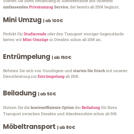
Starten Sie Ihren Neuanfang in Aberdeenshire mit unserem
umfassenden
Privatumzug
Service
, der bereits ab 250€ beginnt.
Mini Umzug
| ab 100€
Perfekt für
Studierende
oder den Transport weniger Gegenstände
bieten wir
Mini-Umzüge
in Dresden schon ab 100€ an.
Entrümpelung
| ab 150€
Befreien Sie sich von Unnötigem und
starten Sie frisch
mit unserer
Dienstleistung zur
Entrümpelung
ab 150€.
Beiladung
| ab 50€
Nutzen Sie die
kosteneffiziente Option
der
Beiladung
für Ihren
Transport zwischen Dresden und Aberdeenshire schon ab 50€.
Möbeltransport
| ab 80€