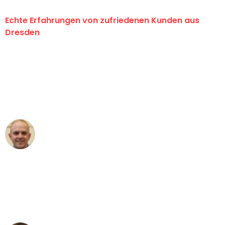
Echte Erfahrungen von zufriedenen Kunden aus
Dresden
"Erste Klasse! Ein großes Dankeschön
an das gesamte Team von Koch
Umzugsservice für ihren
außergewöhnlichen Service!"
Frederik F.
Umzug in Dresden
"Besser hätte ich mir den Umzug von
Dresden nach Wien nicht vorstellen
können - DANKE!"