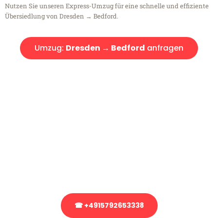
Nutzen Sie unseren Express-Umzug für eine schnelle und effiziente
Übersiedlung von Dresden → Bedford.
Umzug:
Dresden → Bedford
anfragen
Kostenlose Beratung!
Sie haben Fragen?
Sie haben Fragen zu Ihrem Transport oder benötigen eine Beratung
bezüglich Ihres Umzug?
Rufen Sie uns gerne an, unser Team aus Experten freut sich, Ihnen
kostenlos weiterzuhelfen!
☎ +4915792653338