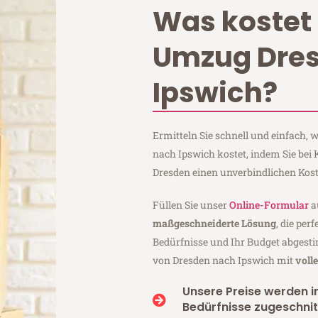
Was kostet 
Umzug Dre
Ipswich?
Ermitteln Sie schnell und einfach,
nach Ipswich kostet, indem Sie be
Dresden einen unverbindlichen Kos
Füllen Sie unser
Online-Formular
a
maßgeschneiderte Lösung
, die per
Bedürfnisse und Ihr Budget abgesti
von Dresden nach Ipswich mit
voll
Unsere Preise werden in
Bedürfnisse zugeschnit