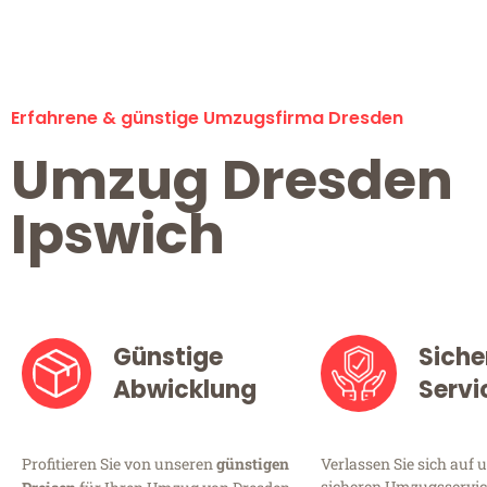
Erfahrene & günstige Umzugsfirma Dresden
Umzug Dresden
Ipswich
Günstige
Siche
Abwicklung
Servi
Profitieren Sie von unseren
günstigen
Verlassen Sie sich auf 
sicheren Umzugsservice