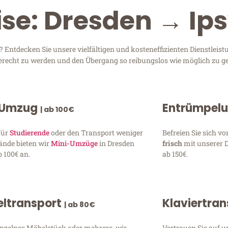
ise: Dresden → Ip
Entdecken Sie unsere vielfältigen und kosteneffizienten Dienstleis
 gerecht zu werden und den Übergang so reibungslos wie möglich zu ge
 Umzug
Entrümpel
| ab 100€
für
Studierende
oder den Transport weniger
Befreien Sie sich 
ände bieten wir
Mini-Umzüge
in Dresden
frisch
mit unserer 
 100€ an.
ab 150€.
ltransport
Klaviertra
| ab 80€
inzelnes Möbelstück oder mehrere, wir
Vertrauen Sie auf u