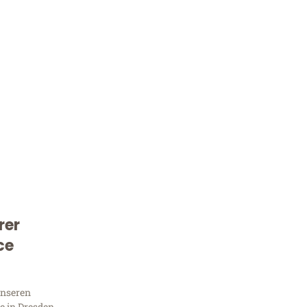
rer
Kostenlose Beratung!
ce
Sie 
unseren
 in Dresden,