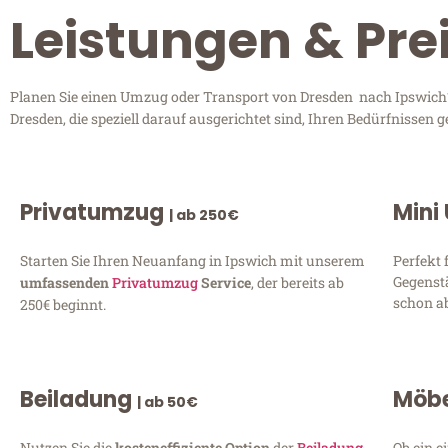
Leistungen & Pre
Planen Sie einen Umzug oder Transport von Dresden nach Ipswich? 
Dresden, die speziell darauf ausgerichtet sind, Ihren Bedürfnissen
Privatumzug
Mini
| ab 250€
Starten Sie Ihren Neuanfang in Ipswich mit unserem
Perfekt 
Gegenst
umfassenden
Privatumzug
Service
, der bereits ab
schon ab
250€ beginnt.
Beiladung
Möbe
| ab 50€
Nutzen Sie die
kosteneffiziente Option
der
Beiladung
Ob ein e