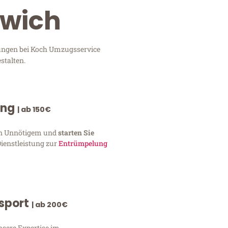
swich
tungen bei Koch Umzugsservice
stalten.
ung
| ab 150€
von Unnötigem und
starten Sie
Dienstleistung zur
Entrümpelung
nsport
| ab 200€
nsere Expertise im