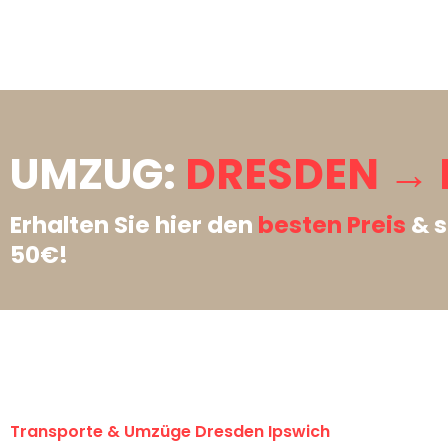
UMZUG:
DRESDEN → 
Erhalten Sie hier den
besten Preis
& s
50€!
Transporte & Umzüge Dresden Ipswich