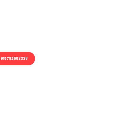
en?
 Transport oder benötigen eine
 Umzug?
ser Team aus Experten freut sich,
elfen!
915792653338
nverbindliche Anfrage senden