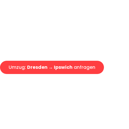
Günstiger Umzug Dresden Ipsw
Express-Abwicklung in unter 2
Über 15 Jahre Erfahrung mit 
Angebot erhalten in unter 30 
Umzug:
Dresden → Ipswich
anfragen
Alle Umzugsanfragen sind zu 100% kostenlos & unverbind