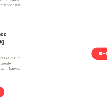
Frag
 mit höchster
Sie haben Fragen zu Ihrem
Beratung bezüglich Ihres
Rufen Sie uns gerne an, un
ess
Ihnen kostenlos weiterzuh
ug
☎ +4
xpress-Umzug
fiziente
Stattdessen eine u
den → Ipswich.