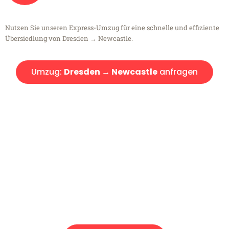
Nutzen Sie unseren Express-Umzug für eine schnelle und effiziente
Übersiedlung von Dresden → Newcastle.
Umzug:
Dresden → Newcastle
anfragen
Kostenlose Beratung!
Sie haben Fragen?
Sie haben Fragen zu Ihrem Transport oder benötigen eine Beratung
bezüglich Ihres Umzug?
Rufen Sie uns gerne an, unser Team aus Experten freut sich, Ihnen
kostenlos weiterzuhelfen!