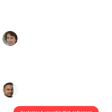
"Besser hätte ich mir den Umzug von
Dresden nach Wien nicht vorstellen
können - DANKE!"
Maria W
Umzug von Dresden nach Wien
"Mein Klavier kam in unter 24 Stunden
ohne einen Kratzer an - ein
erstklassiger Service!"
Ümit Y.
Klaviertransport in Dresden