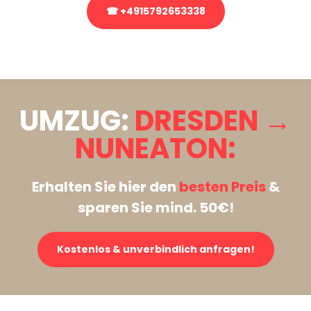
☎ +4915792653338
Stattdessen eine unverbindliche Anfrage senden
UMZUG:
DRESDEN →
NUNEATON:
Erhalten Sie hier den
besten Preis
&
sparen Sie mind. 50€!
Kostenlos & unverbindlich anfragen!