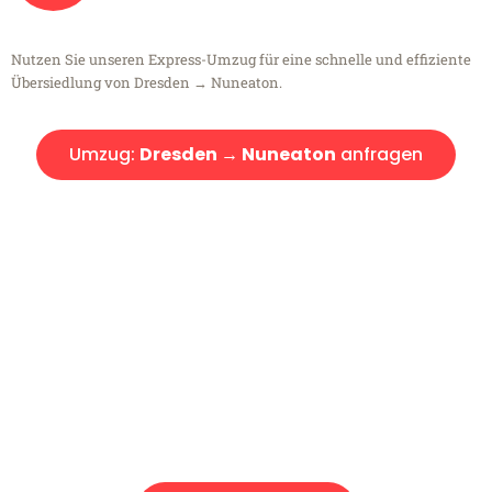
Nutzen Sie unseren Express-Umzug für eine schnelle und effiziente
Übersiedlung von Dresden → Nuneaton.
Umzug:
Dresden → Nuneaton
anfragen
Kostenlose Beratung!
Sie haben Fragen?
Sie haben Fragen zu Ihrem Transport oder benötigen eine Beratung
bezüglich Ihres Umzug?
Rufen Sie uns gerne an, unser Team aus Experten freut sich, Ihnen
kostenlos weiterzuhelfen!