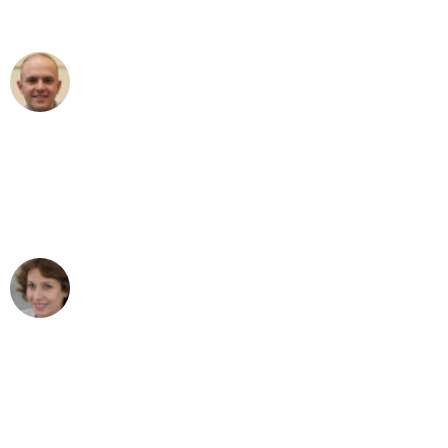
außergewöhnlichen Service!"
Frederik F.
Umzug in Dresden
"Besser hätte ich mir den Umzug von
Dresden nach Wien nicht vorstellen
können - DANKE!"
Maria W
Umzug von Dresden nach Wien
"Mein Klavier kam in unter 24 Stunden
ohne einen Kratzer an - ein
erstklassiger Service!"