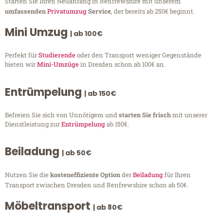
Starten Sie Ihren Neuanfang in Renfrewshire mit unserem
umfassenden
Privatumzug
Service
, der bereits ab 250€ beginnt.
Mini Umzug
| ab 100€
Perfekt für
Studierende
oder den Transport weniger Gegenstände
bieten wir
Mini-Umzüge
in Dresden schon ab 100€ an.
Entrümpelung
| ab 150€
Befreien Sie sich von Unnötigem und
starten Sie frisch
mit unserer
Dienstleistung zur
Entrümpelung
ab 150€.
Beiladung
| ab 50€
Nutzen Sie die
kosteneffiziente Option
der
Beiladung
für Ihren
Transport zwischen Dresden und Renfrewshire schon ab 50€.
Möbeltransport
| ab 80€