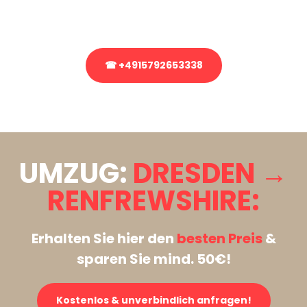
Rufen Sie uns gerne an, unser Team aus Experten freut sich, Ihnen
kostenlos weiterzuhelfen!
☎ +4915792653338
Stattdessen eine unverbindliche Anfrage senden
UMZUG:
DRESDEN →
RENFREWSHIRE:
Erhalten Sie hier den
besten Preis
&
sparen Sie mind. 50€!
Kostenlos & unverbindlich anfragen!