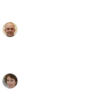
Umzugsservice für ihren
außergewöhnlichen Service!"
Frederik F.
Umzug in Dresden
"Besser hätte ich mir den Umzug von
Dresden nach Wien nicht vorstellen
können - DANKE!"
Maria W
Umzug von Dresden nach Wien
"Mein Klavier kam in unter 24 Stunden
ohne einen Kratzer an - ein