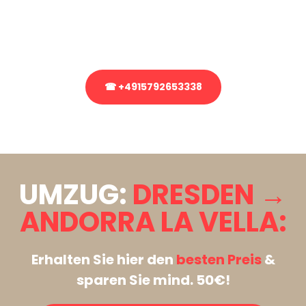
bezüglich Ihres Umzug?
Rufen Sie uns gerne an, unser Team aus Experten freut sich, Ihnen
kostenlos weiterzuhelfen!
☎ +4915792653338
Stattdessen eine unverbindliche Anfrage senden
UMZUG:
DRESDEN →
ANDORRA LA VELLA:
Erhalten Sie hier den
besten Preis
&
sparen Sie mind. 50€!