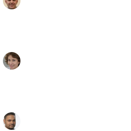
Umzug in Dresden
"Besser hätte ich mir den Umzug von
Dresden nach Wien nicht vorstellen
können - DANKE!"
Maria W
Umzug von Dresden nach Wien
"Mein Klavier kam in unter 24 Stunden
ohne einen Kratzer an - ein
erstklassiger Service!"
Ümit Y.
Klaviertransport in Dresden