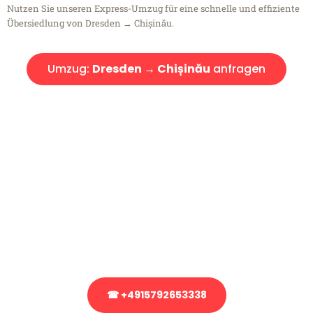
Nutzen Sie unseren Express-Umzug für eine schnelle und effiziente
Übersiedlung von Dresden → Chișinău.
Umzug:
Dresden → Chișinău
anfragen
Kostenlose Beratung!
Sie haben Fragen?
Sie haben Fragen zu Ihrem Transport oder benötigen eine Beratung
bezüglich Ihres Umzug?
Rufen Sie uns gerne an, unser Team aus Experten freut sich, Ihnen
kostenlos weiterzuhelfen!
☎ +4915792653338