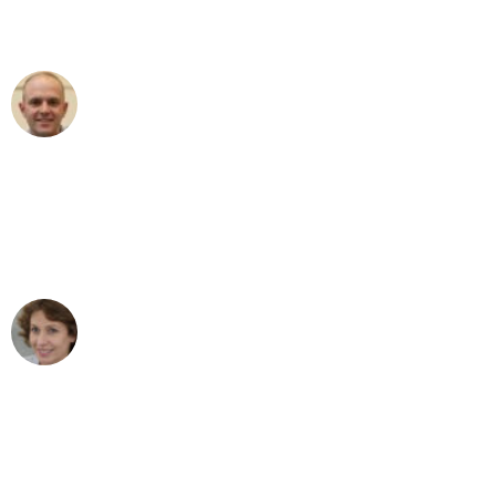
außergewöhnlichen Service!"
Frederik F.
Umzug in Dresden
"Besser hätte ich mir den Umzug von
Dresden nach Wien nicht vorstellen
können - DANKE!"
Maria W
Umzug von Dresden nach Wien
"Mein Klavier kam in unter 24 Stunden
ohne einen Kratzer an - ein
erstklassiger Service!"