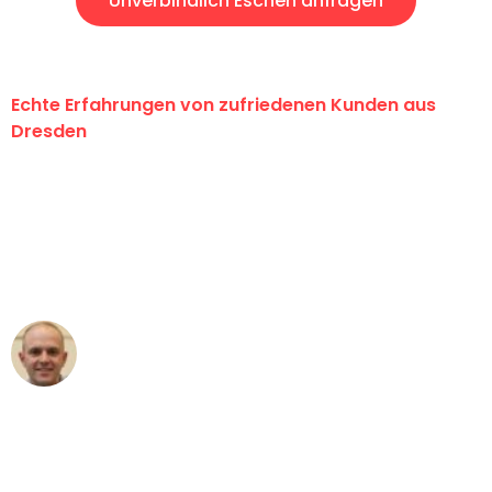
Unverbindlich Eschen anfragen
Echte Erfahrungen von zufriedenen Kunden aus
Dresden
"Erste Klasse! Ein großes Dankeschön
an das gesamte Team von Koch
Umzugsservice für ihren
außergewöhnlichen Service!"
Frederik F.
Umzug in Dresden
"Besser hätte ich mir den Umzug von
Dresden nach Wien nicht vorstellen