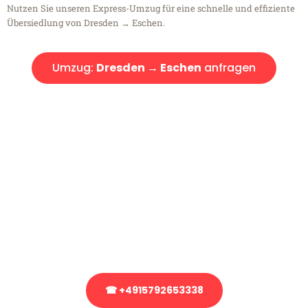
Nutzen Sie unseren Express-Umzug für eine schnelle und effiziente
Übersiedlung von Dresden → Eschen.
Umzug:
Dresden → Eschen
anfragen
Kostenlose Beratung!
Sie haben Fragen?
Sie haben Fragen zu Ihrem Transport oder benötigen eine Beratung
bezüglich Ihres Umzug?
Rufen Sie uns gerne an, unser Team aus Experten freut sich, Ihnen
kostenlos weiterzuhelfen!
☎ +4915792653338