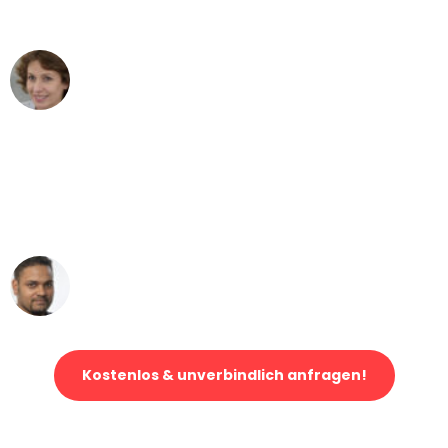
können - DANKE!"
Maria W
Umzug von Dresden nach Wien
"Mein Klavier kam in unter 24 Stunden
ohne einen Kratzer an - ein
erstklassiger Service!"
Ümit Y.
Klaviertransport in Dresden
Kostenlos & unverbindlich anfragen!
Jetzt anfragen und der nächste glückliche Kunde werden. Alle