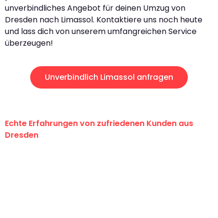
unverbindliches Angebot für deinen Umzug von
Dresden nach Limassol. Kontaktiere uns noch heute
und lass dich von unserem umfangreichen Service
überzeugen!
Unverbindlich Limassol anfragen
Echte Erfahrungen von zufriedenen Kunden aus
Dresden
"Erste Klasse! Ein großes Dankeschön
an das gesamte Team von Koch
Umzugsservice für ihren
außergewöhnlichen Service!"