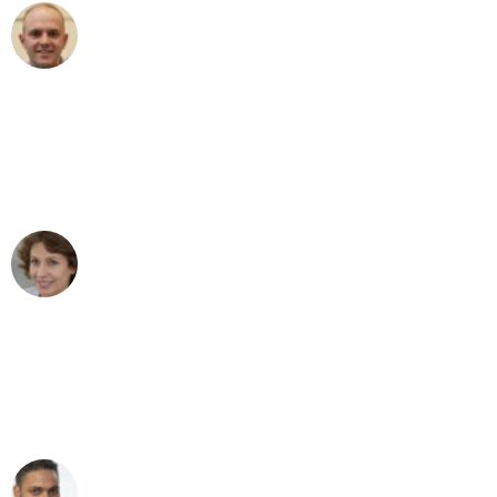
Frederik F.
Umzug in Dresden
"Besser hätte ich mir den Umzug von
Dresden nach Wien nicht vorstellen
können - DANKE!"
Maria W
Umzug von Dresden nach Wien
"Mein Klavier kam in unter 24 Stunden
ohne einen Kratzer an - ein
erstklassiger Service!"
Ümit Y.