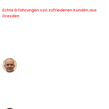
Echte Erfahrungen von zufriedenen Kunden aus
Dresden
"Erste Klasse! Ein großes Dankeschön
an das gesamte Team von Koch
Umzugsservice für ihren
außergewöhnlichen Service!"
Frederik F.
Umzug in Dresden
"Besser hätte ich mir den Umzug von
Dresden nach Wien nicht vorstellen
können - DANKE!"