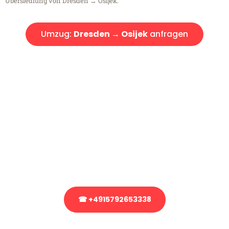
Übersiedlung von Dresden → Osijek.
Umzug:
Dresden → Osijek
anfragen
Kostenlose Beratung!
Sie haben Fragen?
Sie haben Fragen zu Ihrem Transport oder benötigen eine Beratung
bezüglich Ihres Umzug?
Rufen Sie uns gerne an, unser Team aus Experten freut sich, Ihnen
kostenlos weiterzuhelfen!
☎ +4915792653338
Stattdessen eine unverbindliche Anfrage senden