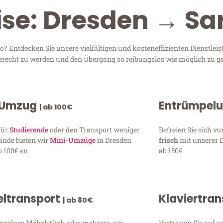
ise: Dresden → S
 Entdecken Sie unsere vielfältigen und kosteneffizienten Dienstle
 gerecht zu werden und den Übergang so reibungslos wie möglich zu ge
 Umzug
Entrümpel
| ab 100€
für
Studierende
oder den Transport weniger
Befreien Sie sich 
ände bieten wir
Mini-Umzüge
in Dresden
frisch
mit unserer 
 100€ an.
ab 150€.
ltransport
Klaviertra
| ab 80€
inzelnes Möbelstück oder mehrere, wir
Vertrauen Sie auf u