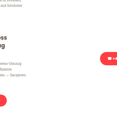
Frag
 mit höchster
Sie haben Fragen zu Ihrem
Beratung bezüglich Ihres
Rufen Sie uns gerne an, un
ess
Ihnen kostenlos weiterzuh
ug
☎ +4
xpress-Umzug
fiziente
Stattdessen eine u
den → Sarajewo.