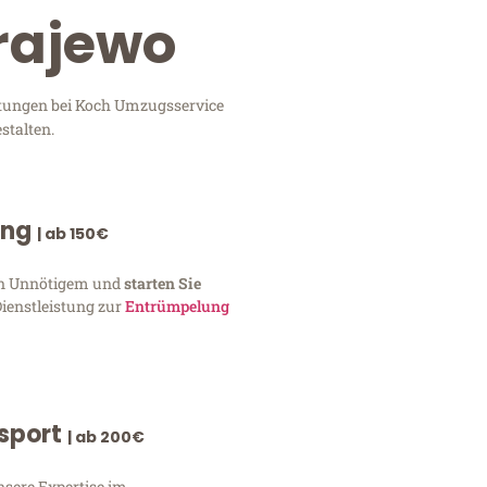
arajewo
istungen bei Koch Umzugsservice
stalten.
ung
| ab 150€
von Unnötigem und
starten Sie
Dienstleistung zur
Entrümpelung
nsport
| ab 200€
nsere Expertise im