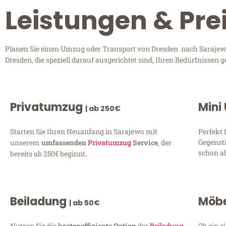
Leistungen & Pre
Planen Sie einen Umzug oder Transport von Dresden nach Sarajewo?
Dresden, die speziell darauf ausgerichtet sind, Ihren Bedürfnissen
Privatumzug
Mini
| ab 250€
Starten Sie Ihren Neuanfang in Sarajewo mit
Perfekt 
Gegenst
unserem
umfassenden
Privatumzug
Service
, der
schon ab
bereits ab 250€ beginnt.
Beiladung
Möbe
| ab 50€
Nutzen Sie die
kosteneffiziente Option
der
Beiladung
Ob ein e