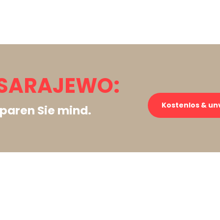
 SARAJEWO:
Kostenlos & un
paren Sie mind.