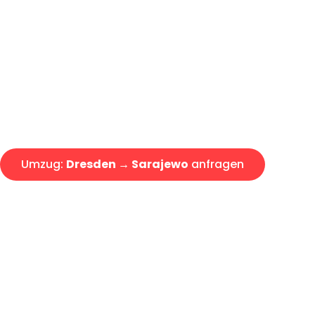
Günstiger Umzug Dresden Sar
Express-Abwicklung in unter 2
Über 15 Jahre Erfahrung mit 
Angebot erhalten in unter 30 
Umzug:
Dresden → Sarajewo
anfragen
Alle Umzugsanfragen sind zu 100% kostenlos & unverbind