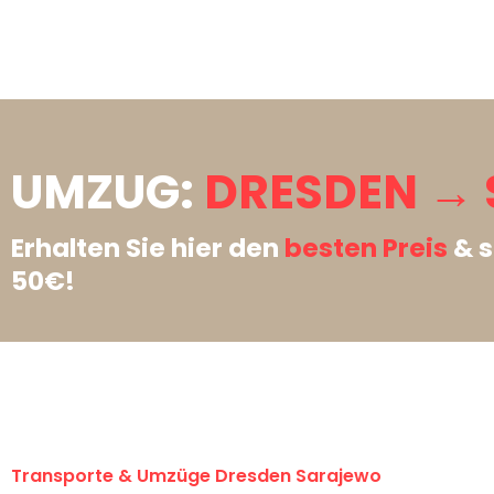
UMZUG:
DRESDEN →
Erhalten Sie hier den
besten Preis
& s
50€!
Transporte & Umzüge Dresden Sarajewo