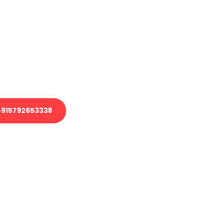
en?
 Transport oder benötigen eine
 Umzug?
ser Team aus Experten freut sich,
elfen!
915792653338
nverbindliche Anfrage senden