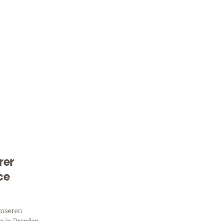
rer
Kostenlose Beratung!
ce
Sie 
unseren
 in Dresden,