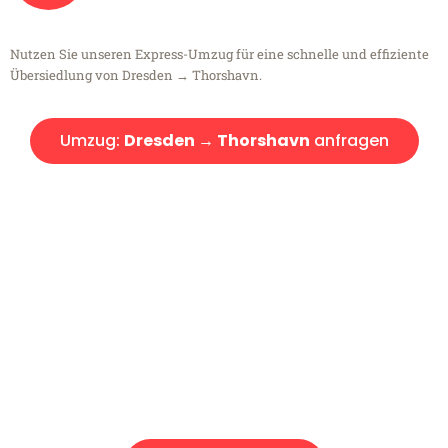
Nutzen Sie unseren Express-Umzug für eine schnelle und effiziente
Übersiedlung von Dresden → Thorshavn.
Umzug:
Dresden → Thorshavn
anfragen
Kostenlose Beratung!
Sie haben Fragen?
Sie haben Fragen zu Ihrem Transport oder benötigen eine Beratung
bezüglich Ihres Umzug?
Rufen Sie uns gerne an, unser Team aus Experten freut sich, Ihnen
kostenlos weiterzuhelfen!