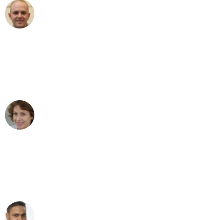
Frederik F.
Umzug in Dresden
"Besser hätte ich mir den Umzug von
Dresden nach Wien nicht vorstellen
können - DANKE!"
Maria W
Umzug von Dresden nach Wien
"Mein Klavier kam in unter 24 Stunden
ohne einen Kratzer an - ein
erstklassiger Service!"
Ümit Y.