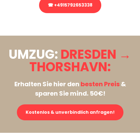
☎ +4915792653338
Stattdessen eine unverbindliche Anfrage senden
UMZUG:
DRESDEN →
THORSHAVN:
Erhalten Sie hier den
besten Preis
&
sparen Sie mind. 50€!
Kostenlos & unverbindlich anfragen!