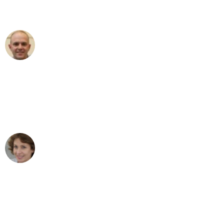
außergewöhnlichen Service!"
Frederik F.
Umzug in Dresden
"Besser hätte ich mir den Umzug von
Dresden nach Wien nicht vorstellen
können - DANKE!"
Maria W
Umzug von Dresden nach Wien
"Mein Klavier kam in unter 24 Stunden
ohne einen Kratzer an - ein
erstklassiger Service!"