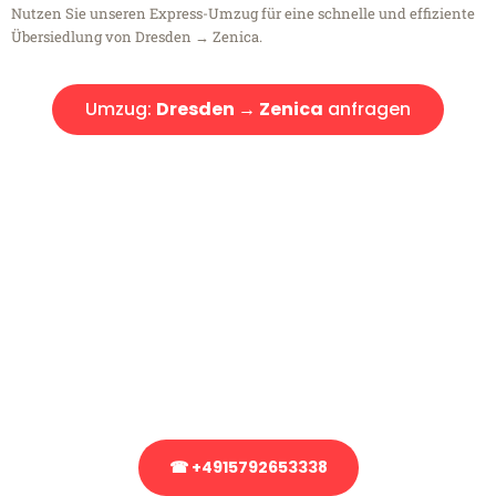
Nutzen Sie unseren Express-Umzug für eine schnelle und effiziente
Übersiedlung von Dresden → Zenica.
Umzug:
Dresden → Zenica
anfragen
Kostenlose Beratung!
Sie haben Fragen?
Sie haben Fragen zu Ihrem Transport oder benötigen eine Beratung
bezüglich Ihres Umzug?
Rufen Sie uns gerne an, unser Team aus Experten freut sich, Ihnen
kostenlos weiterzuhelfen!
☎ +4915792653338