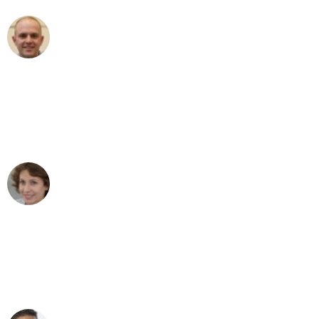
Frederik F.
Umzug in Dresden
"Besser hätte ich mir den Umzug von
Dresden nach Wien nicht vorstellen
können - DANKE!"
Maria W
Umzug von Dresden nach Wien
"Mein Klavier kam in unter 24 Stunden
ohne einen Kratzer an - ein
erstklassiger Service!"