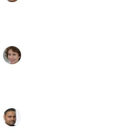
"Besser hätte ich mir den Umzug von
Dresden nach Wien nicht vorstellen
können - DANKE!"
Maria W
Umzug von Dresden nach Wien
"Mein Klavier kam in unter 24 Stunden
ohne einen Kratzer an - ein
erstklassiger Service!"
Ümit Y.
Klaviertransport in Dresden