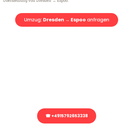
Übersiedlung von Dresden → Espoo.
Umzug:
Dresden → Espoo
anfragen
Kostenlose Beratung!
Sie haben Fragen?
Sie haben Fragen zu Ihrem Transport oder benötigen eine Beratung
bezüglich Ihres Umzug?
Rufen Sie uns gerne an, unser Team aus Experten freut sich, Ihnen
kostenlos weiterzuhelfen!
☎ +4915792653338
Stattdessen eine unverbindliche Anfrage senden