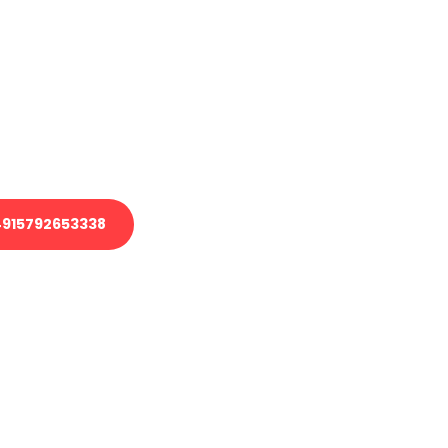
en?
 Transport oder benötigen eine
 Umzug?
ser Team aus Experten freut sich,
elfen!
915792653338
nverbindliche Anfrage senden