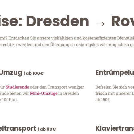
ise: Dresden → R
i? Entdecken Sie unsere vielfältigen und kosteneffizienten Dienstl
 gerecht zu werden und den Übergang so reibungslos wie möglich zu ge
 Umzug
Entrümpel
| ab 100€
für
Studierende
oder den Transport weniger
Befreien Sie sich 
ände bieten wir
Mini-Umzüge
in Dresden
frisch
mit unserer 
 100€ an.
ab 150€.
ltransport
Klaviertra
| ab 80€