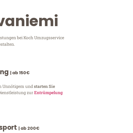
ovaniemi
eistungen bei Koch Umzugsservice
stalten.
ung
| ab 150€
von Unnötigem und
starten Sie
Dienstleistung zur
Entrümpelung
nsport
| ab 200€