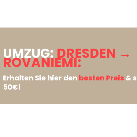
UMZUG:
DRESDEN →
ROVANIEMI:
Erhalten Sie hier den
besten Preis
& s
50€!