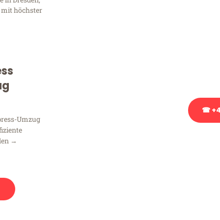
Frag
 mit höchster
Sie haben Fragen zu Ihrem
Beratung bezüglich Ihres
Rufen Sie uns gerne an, un
ess
Ihnen kostenlos weiterzuh
ug
☎ +4
xpress-Umzug
fiziente
Stattdessen eine u
den →
n