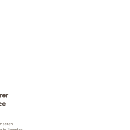
rer
Kostenlose Beratung!
ce
Sie 
unseren
 in Dresden,