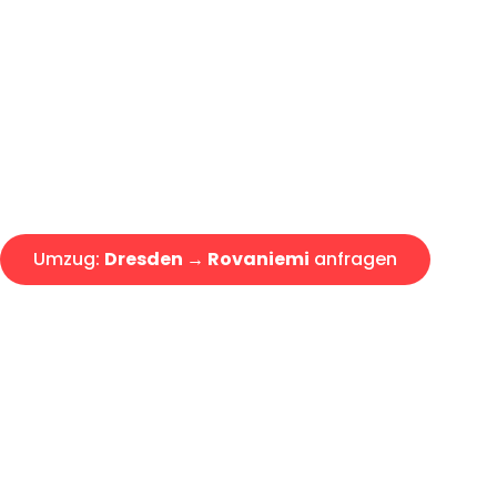
Günstiger Umzug Dresden Rov
Express-Abwicklung in unter 2
Über 15 Jahre Erfahrung mit 
Angebot erhalten in unter 30 
Umzug:
Dresden → Rovaniemi
anfragen
Alle Umzugsanfragen sind zu 100% kostenlos & unverbind