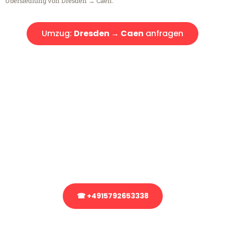
Übersiedlung von Dresden → Caen.
Umzug:
Dresden → Caen
anfragen
Kostenlose Beratung!
Sie haben Fragen?
Sie haben Fragen zu Ihrem Transport oder benötigen eine Beratung
bezüglich Ihres Umzug?
Rufen Sie uns gerne an, unser Team aus Experten freut sich, Ihnen
kostenlos weiterzuhelfen!
☎ +4915792653338
Stattdessen eine unverbindliche Anfrage senden