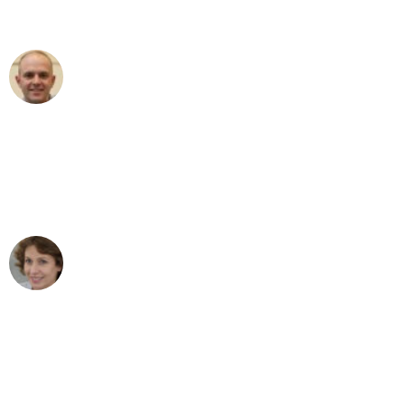
außergewöhnlichen Service!"
Frederik F.
Umzug in Dresden
"Besser hätte ich mir den Umzug von
Dresden nach Wien nicht vorstellen
können - DANKE!"
Maria W
Umzug von Dresden nach Wien
"Mein Klavier kam in unter 24 Stunden
ohne einen Kratzer an - ein
erstklassiger Service!"