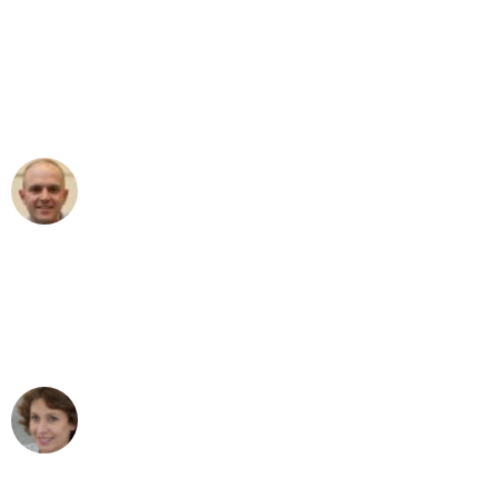
"Erste Klasse! Ein großes Dankeschön
an das gesamte Team von Koch
Umzugsservice für ihren
außergewöhnlichen Service!"
Frederik F.
Umzug in Dresden
"Besser hätte ich mir den Umzug von
Dresden nach Wien nicht vorstellen
können - DANKE!"
Maria W
Umzug von Dresden nach Wien