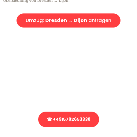
Übersiedlung von Dresden → Dijon.
Umzug:
Dresden → Dijon
anfragen
Kostenlose Beratung!
Sie haben Fragen?
Sie haben Fragen zu Ihrem Transport oder benötigen eine Beratung
bezüglich Ihres Umzug?
Rufen Sie uns gerne an, unser Team aus Experten freut sich, Ihnen
kostenlos weiterzuhelfen!
☎ +4915792653338
Stattdessen eine unverbindliche Anfrage senden