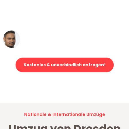
"Mein Klavier kam in unter 24 Stunden
ohne einen Kratzer an - ein
erstklassiger Service!"
Ümit Y.
Klaviertransport in Dresden
Kostenlos & unverbindlich anfragen!
Jetzt anfragen und der nächste glückliche Kunde werden. Alle
Umzugsanfragen sind zu
100% kostenlos & unverbindlich!
Nationale & Internationale Umzüge
Umzug von Dresden