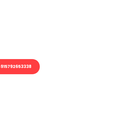
en?
 Transport oder benötigen eine
 Umzug?
ser Team aus Experten freut sich,
elfen!
915792653338
nverbindliche Anfrage senden