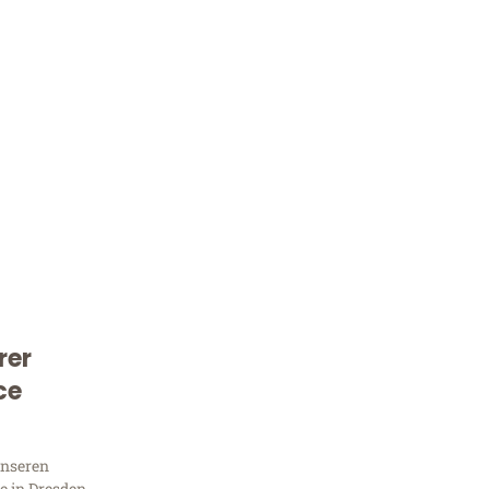
rer
Kostenlose Beratung!
ce
Sie 
unseren
 in Dresden,