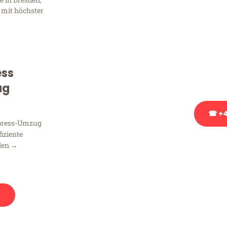
Frag
 mit höchster
Sie haben Fragen zu Ihrem
Beratung bezüglich Ihres
Rufen Sie uns gerne an, un
ess
Ihnen kostenlos weiterzuh
ug
☎ +4
xpress-Umzug
fiziente
Stattdessen eine u
den →