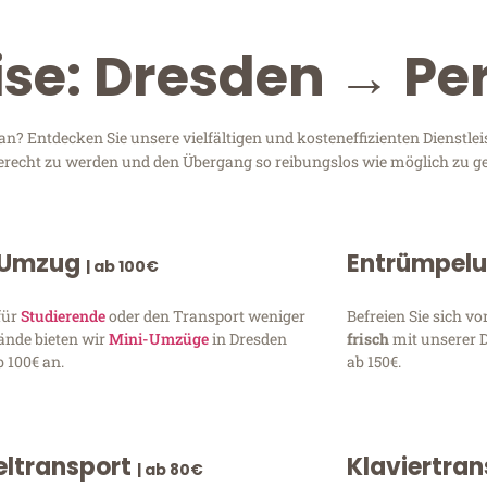
ise: Dresden → P
? Entdecken Sie unsere vielfältigen und kosteneffizienten Dienstl
 gerecht zu werden und den Übergang so reibungslos wie möglich zu ge
 Umzug
Entrümpel
| ab 100€
für
Studierende
oder den Transport weniger
Befreien Sie sich 
ände bieten wir
Mini-Umzüge
in Dresden
frisch
mit unserer 
 100€ an.
ab 150€.
ltransport
Klaviertra
| ab 80€