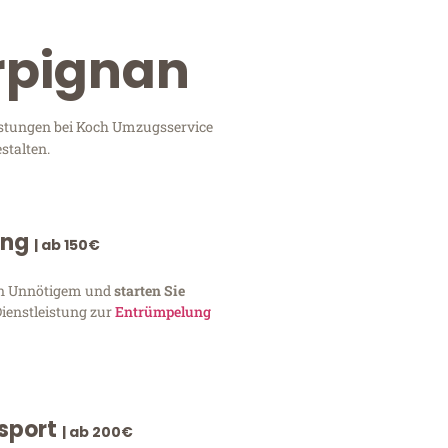
erpignan
eistungen bei Koch Umzugsservice
stalten.
ung
| ab 150€
von Unnötigem und
starten Sie
Dienstleistung zur
Entrümpelung
nsport
| ab 200€