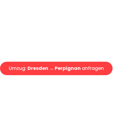
Günstiger Umzug Dresden Per
Express-Abwicklung in unter 2
Über 15 Jahre Erfahrung mit 
Angebot erhalten in unter 30 
Umzug:
Dresden → Perpignan
anfragen
Alle Umzugsanfragen sind zu 100% kostenlos & unverbind