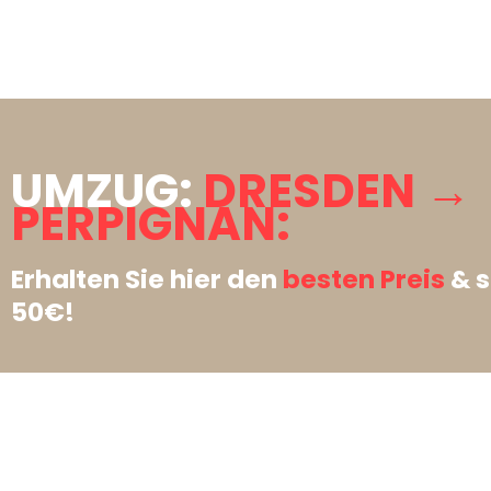
UMZUG:
DRESDEN →
PERPIGNAN:
Erhalten Sie hier den
besten Preis
& s
50€!