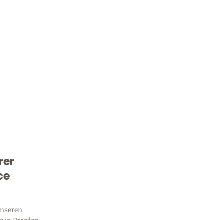
rer
Kostenlose Beratung!
ce
Sie 
unseren
 in Dresden,