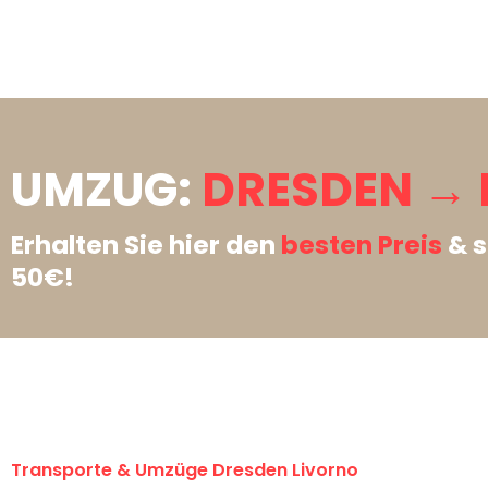
UMZUG:
DRESDEN → 
Erhalten Sie hier den
besten Preis
& s
50€!
Transporte & Umzüge Dresden Livorno