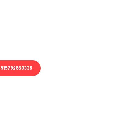
en?
 Transport oder benötigen eine
 Umzug?
ser Team aus Experten freut sich,
elfen!
915792653338
nverbindliche Anfrage senden