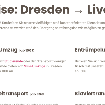
ise: Dresden → Li
Entdecken Sie unsere vielfältigen und kosteneffizienten Dienstleis
 gerecht zu werden und den Übergang so reibungslos wie möglich zu ge
 Umzug
Entrümpel
| ab 100€
für
Studierende
oder den Transport weniger
Befreien Sie sich 
ände bieten wir
Mini-Umzüge
in Dresden
frisch
mit unserer 
 100€ an.
ab 150€.
ltransport
Klaviertra
| ab 80€
inzelnes Möbelstück oder mehrere, wir
Vertrauen Sie auf u