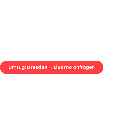
Günstiger Umzug Dresden Livo
Express-Abwicklung in unter 2
Über 15 Jahre Erfahrung mit 
Angebot erhalten in unter 30 
Umzug:
Dresden → Livorno
anfragen
Alle Umzugsanfragen sind zu 100% kostenlos & unverbind