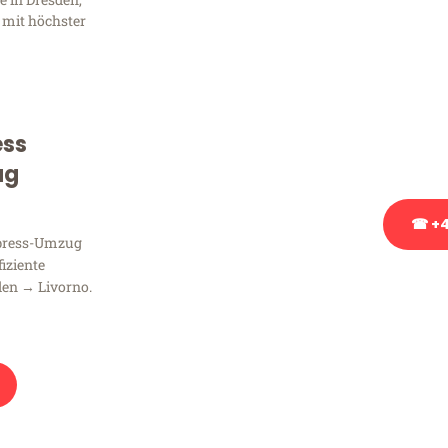
Frag
 mit höchster
Sie haben Fragen zu Ihrem
Beratung bezüglich Ihres
Rufen Sie uns gerne an, un
ess
Ihnen kostenlos weiterzuh
ug
☎ +4
xpress-Umzug
fiziente
Stattdessen eine u
den → Livorno.