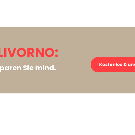
LIVORNO:
Kostenlos & un
paren Sie mind.