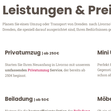
Leistungen & Pre
Planen Sie einen Umzug oder Transport von Dresden nach Livorno? 
Dresden, die speziell darauf ausgerichtet sind, Ihren Bedürfnissen
Privatumzug
Mini
| ab 250€
Starten Sie Ihren Neuanfang in Livorno mit unserem
Perfekt 
Gegenst
umfassenden
Privatumzug
Service
, der bereits ab
schon ab
250€ beginnt.
Beiladung
Möbe
| ab 50€
Nutzen Sie die
kosteneffiziente Option
der
Beiladung
Ob ein e