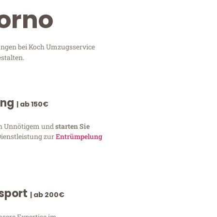
vorno
tungen bei Koch Umzugsservice
stalten.
ung
| ab 150€
von Unnötigem und
starten Sie
Dienstleistung zur
Entrümpelung
nsport
| ab 200€
nsere Expertise im