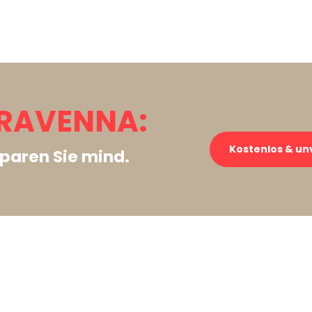
 RAVENNA:
Kostenlos & un
paren Sie mind.