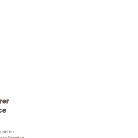
rer
Kostenlose Beratung!
ce
Sie 
unseren
 in Dresden,