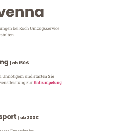
avenna
stungen bei Koch Umzugsservice
stalten.
ung
| ab 150€
von Unnötigem und
starten Sie
Dienstleistung zur
Entrümpelung
nsport
| ab 200€
nsere Expertise im