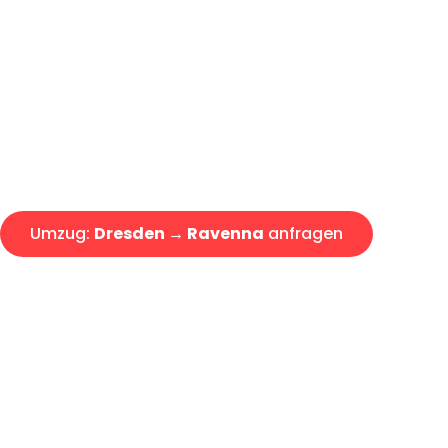
Günstiger Umzug Dresden Rav
Express-Abwicklung in unter 2
Über 15 Jahre Erfahrung mit 
Angebot erhalten in unter 30 
Umzug:
Dresden → Ravenna
anfragen
Alle Umzugsanfragen sind zu 100% kostenlos & unverbind