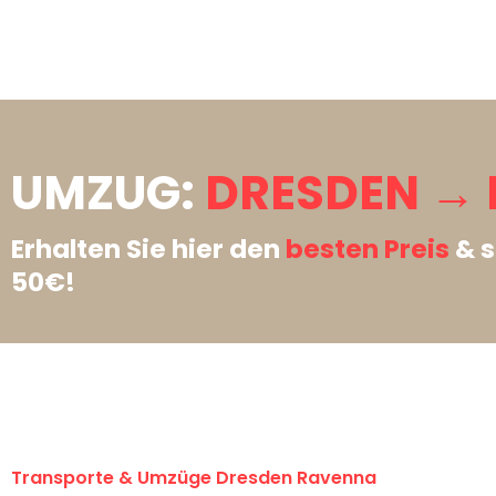
UMZUG:
DRESDEN →
Erhalten Sie hier den
besten Preis
& s
50€!
Transporte & Umzüge Dresden Ravenna