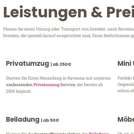
Leistungen & Pre
Planen Sie einen Umzug oder Transport von Dresden nach Ravenna?
Dresden, die speziell darauf ausgerichtet sind, Ihren Bedürfnissen
Privatumzug
Mini
| ab 250€
Starten Sie Ihren Neuanfang in Ravenna mit unserem
Perfekt 
Gegenst
umfassenden
Privatumzug
Service
, der bereits ab
schon ab
250€ beginnt.
Beiladung
Möbe
| ab 50€
Nutzen Sie die
kosteneffiziente Option
der
Beiladung
Ob ein e