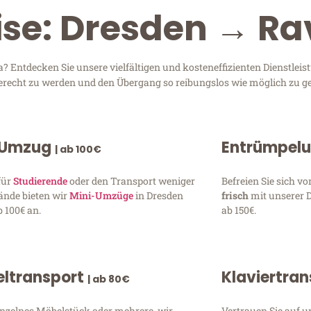
ise: Dresden → R
 Entdecken Sie unsere vielfältigen und kosteneffizienten Dienstlei
 gerecht zu werden und den Übergang so reibungslos wie möglich zu ge
 Umzug
Entrümpel
| ab 100€
für
Studierende
oder den Transport weniger
Befreien Sie sich 
ände bieten wir
Mini-Umzüge
in Dresden
frisch
mit unserer 
 100€ an.
ab 150€.
ltransport
Klaviertra
| ab 80€
inzelnes Möbelstück oder mehrere, wir
Vertrauen Sie auf u