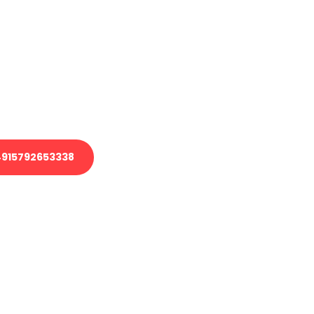
en?
 Transport oder benötigen eine
 Umzug?
ser Team aus Experten freut sich,
elfen!
915792653338
nverbindliche Anfrage senden