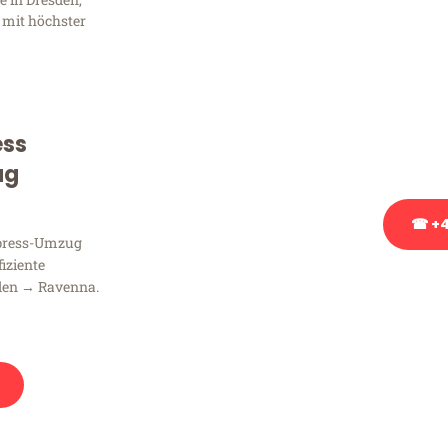
Frag
 mit höchster
Sie haben Fragen zu Ihrem
Beratung bezüglich Ihres
Rufen Sie uns gerne an, un
ess
Ihnen kostenlos weiterzuh
ug
☎ +4
xpress-Umzug
fiziente
Stattdessen eine u
den → Ravenna.