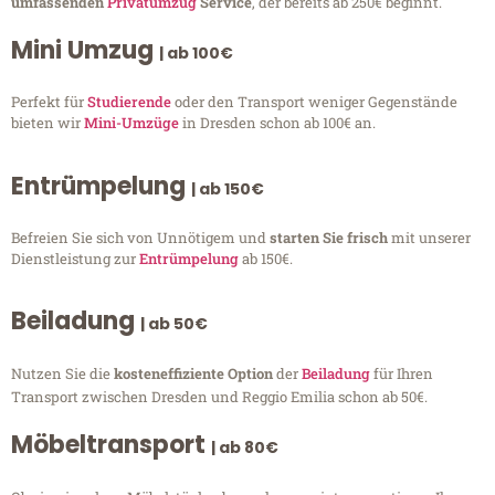
umfassenden
Privatumzug
Service
, der bereits ab 250€ beginnt.
Mini Umzug
| ab 100€
Perfekt für
Studierende
oder den Transport weniger Gegenstände
bieten wir
Mini-Umzüge
in Dresden schon ab 100€ an.
Entrümpelung
| ab 150€
Befreien Sie sich von Unnötigem und
starten Sie frisch
mit unserer
Dienstleistung zur
Entrümpelung
ab 150€.
Beiladung
| ab 50€
Nutzen Sie die
kosteneffiziente Option
der
Beiladung
für Ihren
Transport zwischen Dresden und Reggio Emilia schon ab 50€.
Möbeltransport
| ab 80€