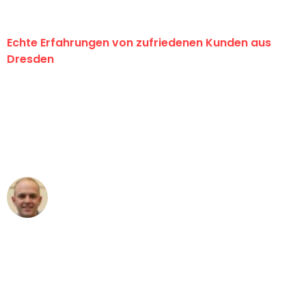
Echte Erfahrungen von zufriedenen Kunden aus
Dresden
"Erste Klasse! Ein großes Dankeschön
an das gesamte Team von Koch
Umzugsservice für ihren
außergewöhnlichen Service!"
Frederik F.
Umzug in Dresden
"Besser hätte ich mir den Umzug von
Dresden nach Wien nicht vorstellen
können - DANKE!"