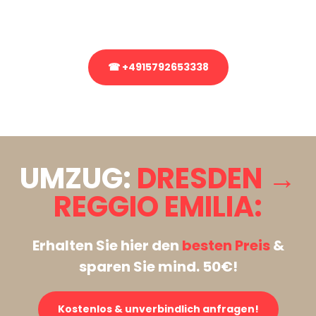
Rufen Sie uns gerne an, unser Team aus Experten freut sich, Ihnen
kostenlos weiterzuhelfen!
☎ +4915792653338
Stattdessen eine unverbindliche Anfrage senden
UMZUG:
DRESDEN →
REGGIO EMILIA:
Erhalten Sie hier den
besten Preis
&
sparen Sie mind. 50€!
Kostenlos & unverbindlich anfragen!