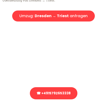
Übersiedlung von Dresden → Triest.
Umzug:
Dresden → Triest
anfragen
Kostenlose Beratung!
Sie haben Fragen?
Sie haben Fragen zu Ihrem Transport oder benötigen eine Beratung
bezüglich Ihres Umzug?
Rufen Sie uns gerne an, unser Team aus Experten freut sich, Ihnen
kostenlos weiterzuhelfen!
☎ +4915792653338
Stattdessen eine unverbindliche Anfrage senden