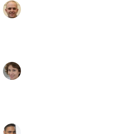
Frederik F.
Umzug in Dresden
"Besser hätte ich mir den Umzug von
Dresden nach Wien nicht vorstellen
können - DANKE!"
Maria W
Umzug von Dresden nach Wien
"Mein Klavier kam in unter 24 Stunden
ohne einen Kratzer an - ein
erstklassiger Service!"
Ümit Y.