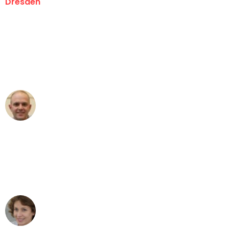
Dresden
"Erste Klasse! Ein großes Dankeschön
an das gesamte Team von Koch
Umzugsservice für ihren
außergewöhnlichen Service!"
Frederik F.
Umzug in Dresden
"Besser hätte ich mir den Umzug von
Dresden nach Wien nicht vorstellen
können - DANKE!"
Maria W
Umzug von Dresden nach Wien