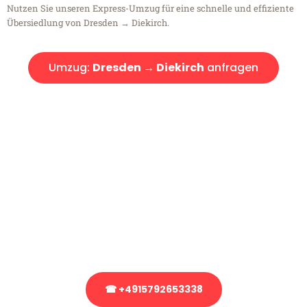
Nutzen Sie unseren Express-Umzug für eine schnelle und effiziente
Übersiedlung von Dresden → Diekirch.
Umzug:
Dresden → Diekirch
anfragen
Kostenlose Beratung!
Sie haben Fragen?
Sie haben Fragen zu Ihrem Transport oder benötigen eine Beratung
bezüglich Ihres Umzug?
Rufen Sie uns gerne an, unser Team aus Experten freut sich, Ihnen
kostenlos weiterzuhelfen!
☎ +4915792653338