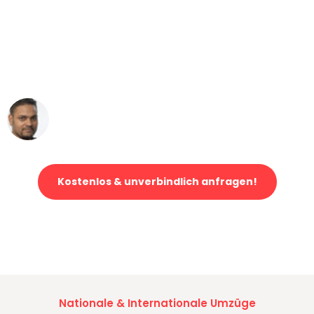
"Mein Klavier kam in unter 24 Stunden
ohne einen Kratzer an - ein
erstklassiger Service!"
Ümit Y.
Klaviertransport in Dresden
Kostenlos & unverbindlich anfragen!
Jetzt anfragen und der nächste glückliche Kunde werden. Alle
Umzugsanfragen sind zu
100% kostenlos & unverbindlich!
Nationale & Internationale Umzüge