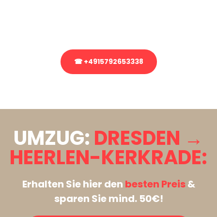
bezüglich Ihres Umzug?
Rufen Sie uns gerne an, unser Team aus Experten freut sich, Ihnen
kostenlos weiterzuhelfen!
☎ +4915792653338
Stattdessen eine unverbindliche Anfrage senden
UMZUG:
DRESDEN →
HEERLEN-KERKRADE:
Erhalten Sie hier den
besten Preis
&
sparen Sie mind. 50€!