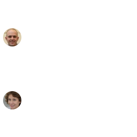
Umzugsservice für ihren
außergewöhnlichen Service!"
Frederik F.
Umzug in Dresden
"Besser hätte ich mir den Umzug von
Dresden nach Wien nicht vorstellen
können - DANKE!"
Maria W
Umzug von Dresden nach Wien
"Mein Klavier kam in unter 24 Stunden
ohne einen Kratzer an - ein