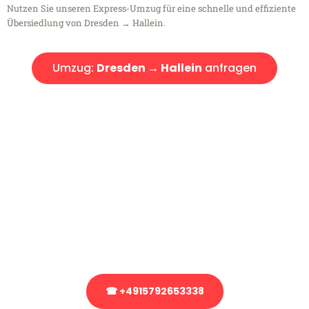
Nutzen Sie unseren Express-Umzug für eine schnelle und effiziente
Übersiedlung von Dresden → Hallein.
Umzug:
Dresden → Hallein
anfragen
Kostenlose Beratung!
Sie haben Fragen?
Sie haben Fragen zu Ihrem Transport oder benötigen eine Beratung
bezüglich Ihres Umzug?
Rufen Sie uns gerne an, unser Team aus Experten freut sich, Ihnen
kostenlos weiterzuhelfen!
☎ +4915792653338