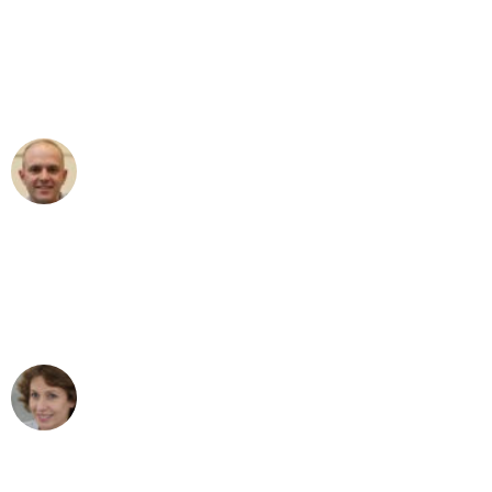
"Erste Klasse! Ein großes Dankeschön
an das gesamte Team von Koch
Umzugsservice für ihren
außergewöhnlichen Service!"
Frederik F.
Umzug in Dresden
"Besser hätte ich mir den Umzug von
Dresden nach Wien nicht vorstellen
können - DANKE!"
Maria W
Umzug von Dresden nach Wien
"Mein Klavier kam in unter 24 Stunden