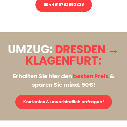
☎ +4915792653338
Stattdessen eine unverbindliche Anfrage senden
UMZUG:
DRESDEN →
KLAGENFURT:
Erhalten Sie hier den
besten Preis
&
sparen Sie mind. 50€!
Kostenlos & unverbindlich anfragen!