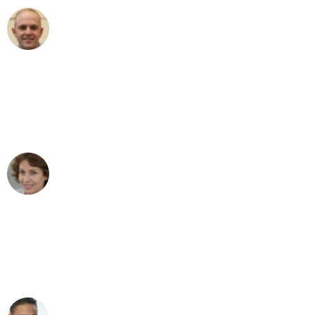
Frederik F.
Umzug in Dresden
"Besser hätte ich mir den Umzug von
Dresden nach Wien nicht vorstellen
können - DANKE!"
Maria W
Umzug von Dresden nach Wien
"Mein Klavier kam in unter 24 Stunden
ohne einen Kratzer an - ein
erstklassiger Service!"
Ümit Y.