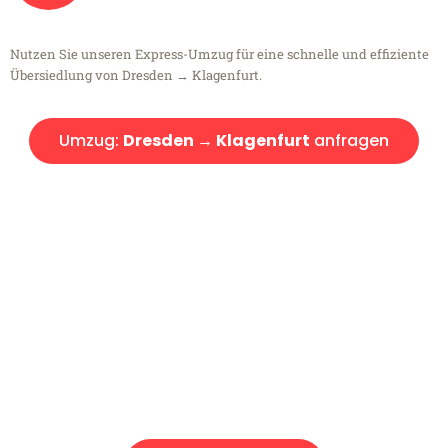
Nutzen Sie unseren Express-Umzug für eine schnelle und effiziente
Übersiedlung von Dresden → Klagenfurt.
Umzug:
Dresden → Klagenfurt
anfragen
Kostenlose Beratung!
Sie haben Fragen?
Sie haben Fragen zu Ihrem Transport oder benötigen eine Beratung
bezüglich Ihres Umzug?
Rufen Sie uns gerne an, unser Team aus Experten freut sich, Ihnen
kostenlos weiterzuhelfen!