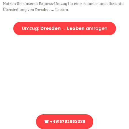
Nutzen Sie unseren Express-Umzug für eine schnelle und effiziente
Übersiedlung von Dresden → Leoben.
Umzug:
Dresden → Leoben
anfragen
Kostenlose Beratung!
Sie haben Fragen?
Sie haben Fragen zu Ihrem Transport oder benötigen eine Beratung
bezüglich Ihres Umzug?
Rufen Sie uns gerne an, unser Team aus Experten freut sich, Ihnen
kostenlos weiterzuhelfen!
☎ +4915792653338