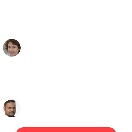
"Besser hätte ich mir den Umzug von
Dresden nach Wien nicht vorstellen
können - DANKE!"
Maria W
Umzug von Dresden nach Wien
"Mein Klavier kam in unter 24 Stunden
ohne einen Kratzer an - ein
erstklassiger Service!"
Ümit Y.
Klaviertransport in Dresden