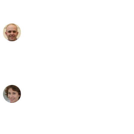
Umzugsservice für ihren
außergewöhnlichen Service!"
Frederik F.
Umzug in Dresden
"Besser hätte ich mir den Umzug von
Dresden nach Wien nicht vorstellen
können - DANKE!"
Maria W
Umzug von Dresden nach Wien
"Mein Klavier kam in unter 24 Stunden
ohne einen Kratzer an - ein