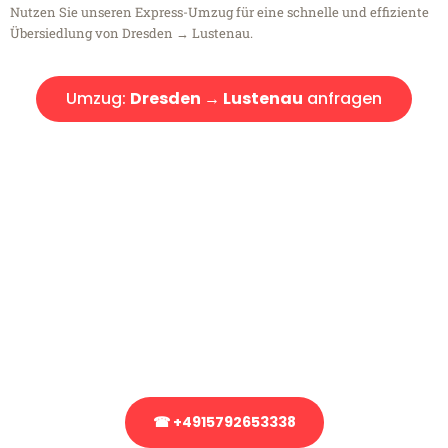
Nutzen Sie unseren Express-Umzug für eine schnelle und effiziente
Übersiedlung von Dresden → Lustenau.
Umzug:
Dresden → Lustenau
anfragen
Kostenlose Beratung!
Sie haben Fragen?
Sie haben Fragen zu Ihrem Transport oder benötigen eine Beratung
bezüglich Ihres Umzug?
Rufen Sie uns gerne an, unser Team aus Experten freut sich, Ihnen
kostenlos weiterzuhelfen!
☎ +4915792653338