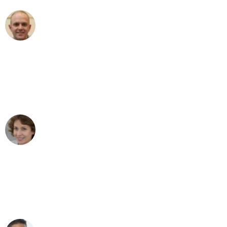
Frederik F.
Umzug in Dresden
"Besser hätte ich mir den Umzug von
Dresden nach Wien nicht vorstellen
können - DANKE!"
Maria W
Umzug von Dresden nach Wien
"Mein Klavier kam in unter 24 Stunden
ohne einen Kratzer an - ein
erstklassiger Service!"