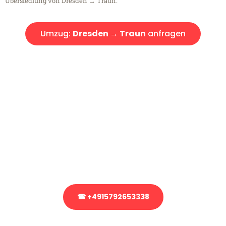
Übersiedlung von Dresden → Traun.
Umzug:
Dresden → Traun
anfragen
Kostenlose Beratung!
Sie haben Fragen?
Sie haben Fragen zu Ihrem Transport oder benötigen eine Beratung
bezüglich Ihres Umzug?
Rufen Sie uns gerne an, unser Team aus Experten freut sich, Ihnen
kostenlos weiterzuhelfen!
☎ +4915792653338
Stattdessen eine unverbindliche Anfrage senden