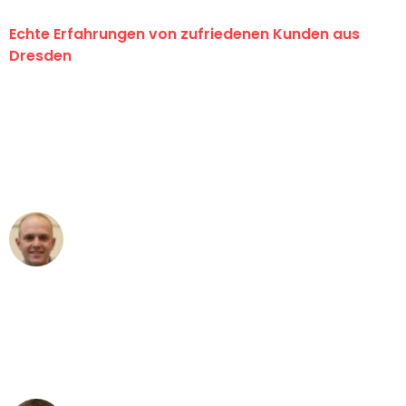
Echte Erfahrungen von zufriedenen Kunden aus
Dresden
"Erste Klasse! Ein großes Dankeschön
an das gesamte Team von Koch
Umzugsservice für ihren
außergewöhnlichen Service!"
Frederik F.
Umzug in Dresden
"Besser hätte ich mir den Umzug von
Dresden nach Wien nicht vorstellen
können - DANKE!"