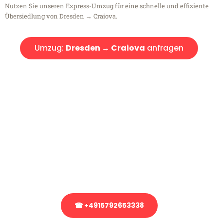
Nutzen Sie unseren Express-Umzug für eine schnelle und effiziente
Übersiedlung von Dresden → Craiova.
Umzug:
Dresden → Craiova
anfragen
Kostenlose Beratung!
Sie haben Fragen?
Sie haben Fragen zu Ihrem Transport oder benötigen eine Beratung
bezüglich Ihres Umzug?
Rufen Sie uns gerne an, unser Team aus Experten freut sich, Ihnen
kostenlos weiterzuhelfen!
☎ +4915792653338