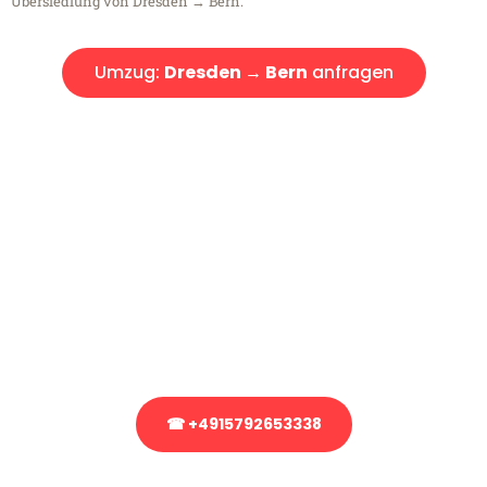
Übersiedlung von Dresden → Bern.
Umzug:
Dresden → Bern
anfragen
Kostenlose Beratung!
Sie haben Fragen?
Sie haben Fragen zu Ihrem Transport oder benötigen eine Beratung
bezüglich Ihres Umzug?
Rufen Sie uns gerne an, unser Team aus Experten freut sich, Ihnen
kostenlos weiterzuhelfen!
☎ +4915792653338
Stattdessen eine unverbindliche Anfrage senden