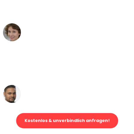
Dresden nach Wien nicht vorstellen
können - DANKE!"
Maria W
Umzug von Dresden nach Wien
"Mein Klavier kam in unter 24 Stunden
ohne einen Kratzer an - ein
erstklassiger Service!"
Ümit Y.
Klaviertransport in Dresden
Kostenlos & unverbindlich anfragen!