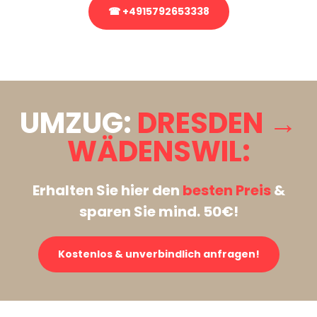
☎ +4915792653338
Stattdessen eine unverbindliche Anfrage senden
UMZUG:
DRESDEN →
WÄDENSWIL:
Erhalten Sie hier den
besten Preis
&
sparen Sie mind. 50€!
Kostenlos & unverbindlich anfragen!