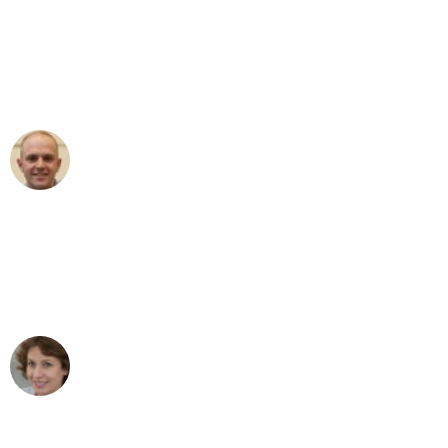
"Erste Klasse! Ein großes Dankeschön
an das gesamte Team von Koch
Umzugsservice für ihren
außergewöhnlichen Service!"
Frederik F.
Umzug in Dresden
"Besser hätte ich mir den Umzug von
Dresden nach Wien nicht vorstellen
können - DANKE!"
Maria W
Umzug von Dresden nach Wien
"Mein Klavier kam in unter 24 Stunden