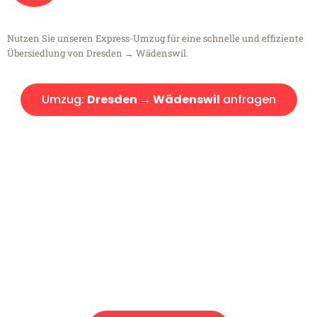
Nutzen Sie unseren Express-Umzug für eine schnelle und effiziente
Übersiedlung von Dresden → Wädenswil.
Umzug:
Dresden → Wädenswil
anfragen
Kostenlose Beratung!
Sie haben Fragen?
Sie haben Fragen zu Ihrem Transport oder benötigen eine Beratung
bezüglich Ihres Umzug?
Rufen Sie uns gerne an, unser Team aus Experten freut sich, Ihnen
kostenlos weiterzuhelfen!