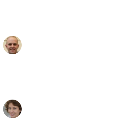
an das gesamte Team von Koch
Umzugsservice für ihren
außergewöhnlichen Service!"
Frederik F.
Umzug in Dresden
"Besser hätte ich mir den Umzug von
Dresden nach Wien nicht vorstellen
können - DANKE!"
Maria W
Umzug von Dresden nach Wien
"Mein Klavier kam in unter 24 Stunden