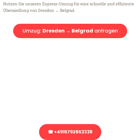
Nutzen Sie unseren Express-Umzug für eine schnelle und effiziente
Übersiedlung von Dresden → Belgrad.
Umzug:
Dresden → Belgrad
anfragen
Kostenlose Beratung!
Sie haben Fragen?
Sie haben Fragen zu Ihrem Transport oder benötigen eine Beratung
bezüglich Ihres Umzug?
Rufen Sie uns gerne an, unser Team aus Experten freut sich, Ihnen
kostenlos weiterzuhelfen!
☎ +4915792653338