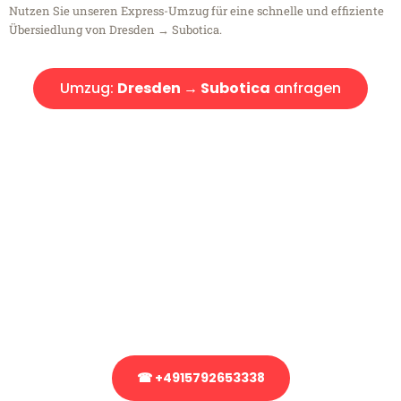
Nutzen Sie unseren Express-Umzug für eine schnelle und effiziente
Übersiedlung von Dresden → Subotica.
Umzug:
Dresden → Subotica
anfragen
Kostenlose Beratung!
Sie haben Fragen?
Sie haben Fragen zu Ihrem Transport oder benötigen eine Beratung
bezüglich Ihres Umzug?
Rufen Sie uns gerne an, unser Team aus Experten freut sich, Ihnen
kostenlos weiterzuhelfen!
☎ +4915792653338