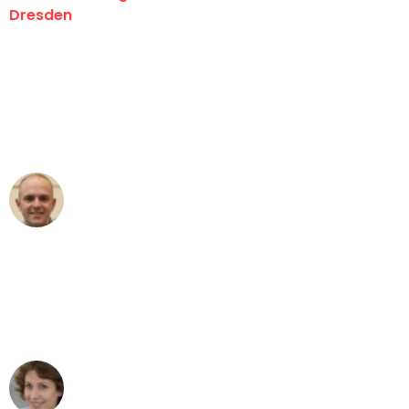
Dresden
"Erste Klasse! Ein großes Dankeschön
an das gesamte Team von Koch
Umzugsservice für ihren
außergewöhnlichen Service!"
Frederik F.
Umzug in Dresden
"Besser hätte ich mir den Umzug von
Dresden nach Wien nicht vorstellen
können - DANKE!"
Maria W
Umzug von Dresden nach Wien