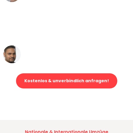
"Mein Klavier kam in unter 24 Stunden
ohne einen Kratzer an - ein
erstklassiger Service!"
Ümit Y.
Klaviertransport in Dresden
Kostenlos & unverbindlich anfragen!
Jetzt anfragen und der nächste glückliche Kunde werden. Alle
Umzugsanfragen sind zu
100% kostenlos & unverbindlich!
Nationale & Internationale Umzüge