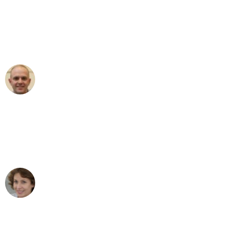
"Erste Klasse! Ein großes Dankeschön
an das gesamte Team von Koch
Umzugsservice für ihren
außergewöhnlichen Service!"
Frederik F.
Umzug in Dresden
"Besser hätte ich mir den Umzug von
Dresden nach Wien nicht vorstellen
können - DANKE!"
Maria W
Umzug von Dresden nach Wien
"Mein Klavier kam in unter 24 Stunden