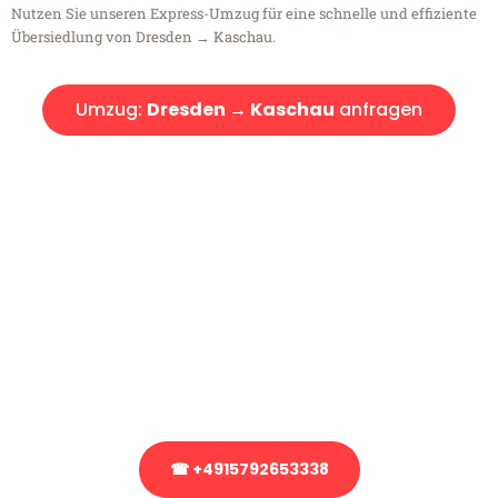
Nutzen Sie unseren Express-Umzug für eine schnelle und effiziente
Übersiedlung von Dresden → Kaschau.
Umzug:
Dresden → Kaschau
anfragen
Kostenlose Beratung!
Sie haben Fragen?
Sie haben Fragen zu Ihrem Transport oder benötigen eine Beratung
bezüglich Ihres Umzug?
Rufen Sie uns gerne an, unser Team aus Experten freut sich, Ihnen
kostenlos weiterzuhelfen!
☎ +4915792653338