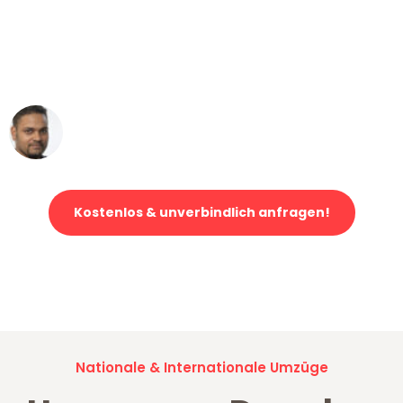
"Mein Klavier kam in unter 24 Stunden
ohne einen Kratzer an - ein
erstklassiger Service!"
Ümit Y.
Klaviertransport in Dresden
Kostenlos & unverbindlich anfragen!
Jetzt anfragen und der nächste glückliche Kunde werden. Alle
Umzugsanfragen sind zu
100% kostenlos & unverbindlich!
Nationale & Internationale Umzüge