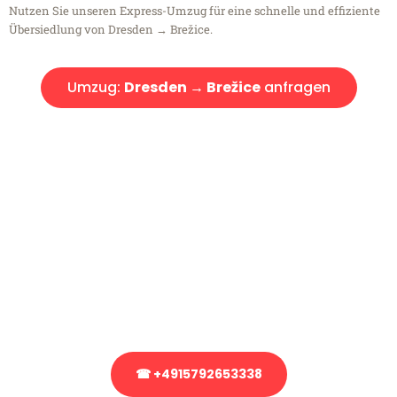
Nutzen Sie unseren Express-Umzug für eine schnelle und effiziente
Übersiedlung von Dresden → Brežice.
Umzug:
Dresden → Brežice
anfragen
Kostenlose Beratung!
Sie haben Fragen?
Sie haben Fragen zu Ihrem Transport oder benötigen eine Beratung
bezüglich Ihres Umzug?
Rufen Sie uns gerne an, unser Team aus Experten freut sich, Ihnen
kostenlos weiterzuhelfen!
☎ +4915792653338