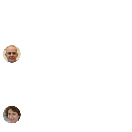
"Erste Klasse! Ein großes Dankeschön
an das gesamte Team von Koch
Umzugsservice für ihren
außergewöhnlichen Service!"
Frederik F.
Umzug in Dresden
"Besser hätte ich mir den Umzug von
Dresden nach Wien nicht vorstellen
können - DANKE!"
Maria W
Umzug von Dresden nach Wien